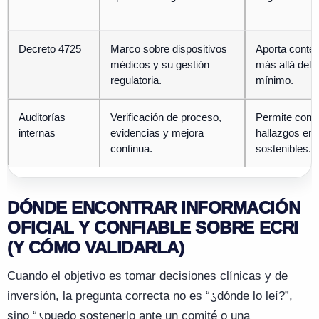
Decreto 4725
Marco sobre dispositivos
Aporta contex
médicos y su gestión
más allá del 
regulatoria.
mínimo.
Auditorías
Verificación de proceso,
Permite conve
internas
evidencias y mejora
hallazgos en 
continua.
sostenibles.
DÓNDE ENCONTRAR INFORMACIÓN
OFICIAL Y CONFIABLE SOBRE ECRI
(Y CÓMO VALIDARLA)
Cuando el objetivo es tomar decisiones clínicas y de
inversión, la pregunta correcta no es “
¿
dónde lo leí?”,
sino “
¿
puedo sostenerlo ante un comité o una