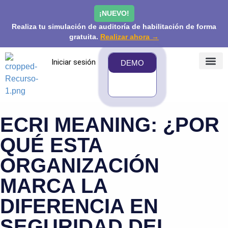
¡NUEVO!
Realiza tu simulación de auditoría de habilitación de forma
gratuita.
Realizar ahora →
Iniciar sesión
DEMO
¿QUÉ 
PRECIOS Y
COMUNIDAD
ECRI MEANING: ¿POR
QUÉ ESTA
ORGANIZACIÓN
MARCA LA
DIFERENCIA EN
SEGURIDAD DEL