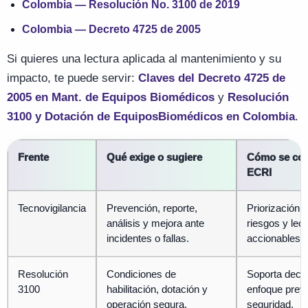
Colombia — Resolución No. 3100 de 2019
Colombia — Decreto 4725 de 2005
Si quieres una lectura aplicada al mantenimiento y su
impacto, te puede servir:
Claves del Decreto 4725 de
2005 en Mant. de Equipos Biomédicos
y
Resolución
3100 y Dotación de EquiposBiomédicos en Colombia
.
Frente
Qué exige o sugiere
Cómo se con
ECRI
Tecnovigilancia
Prevención, reporte,
Priorización 
análisis y mejora ante
riesgos y lec
incidentes o fallas.
accionables.
Resolución
Condiciones de
Soporta deci
3100
habilitación, dotación y
enfoque preve
operación segura.
seguridad.