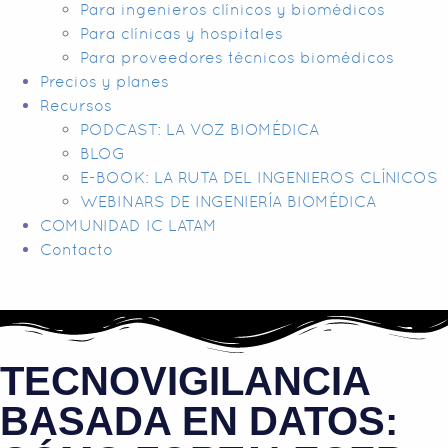
Para ingenieros clínicos y biomédicos
Para clínicas y hospitales
Para proveedores técnicos biomédicos
Precios y planes
Recursos
PODCAST: LA VOZ BIOMÉDICA
BLOG
E-BOOK: LA RUTA DEL INGENIEROS CLÍNICOS
WEBINARS DE INGENIERÍA BIOMÉDICA
COMUNIDAD IC LATAM
Contacto
TECNOVIGILANCIA
BASADA EN DATOS: