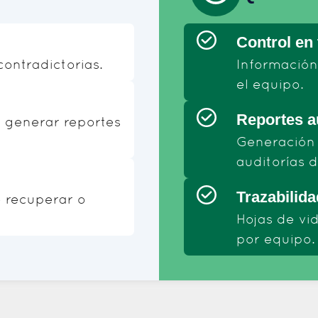
Control en 
ontradictorias.
Información
el equipo.
Reportes a
 generar reportes
Generación 
auditorías d
Trazabilida
e recuperar o
Hojas de vi
por equipo.