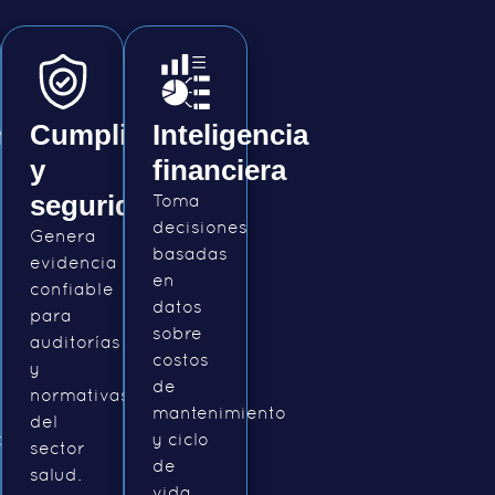
n
Cumplimiento
Inteligencia
iva
y
financiera
seguridad
Toma
decisiones
Genera
basadas
evidencia
ento
en
confiable
o
datos
para
sobre
auditorías
costos
y
de
normativas
mantenimiento
del
as.
y ciclo
sector
de
salud.
vida