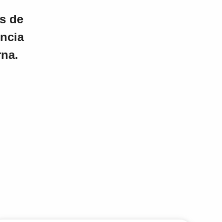
as de
ncia
rna.