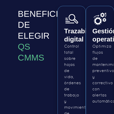
BENEFICIOS
DE
Trazabilidad
Gestió
ELEGIR
digital
operat
QS
Control
Optimiza
total
flujos
CMMS
sobre
de
hojas
mantenimi
de
preventiv
vida,
y
órdenes
correctivo
de
con
trabajo
alertas
y
automátic
movimientos
de