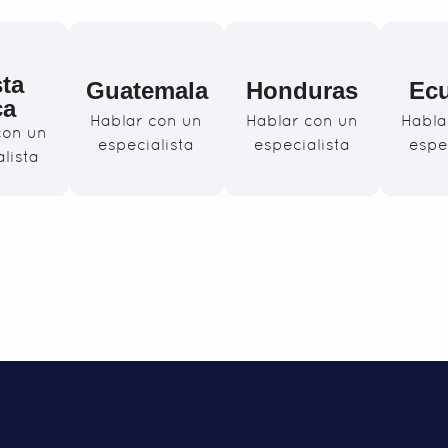
ta
Guatemala
Honduras
Ec
ca
Hablar con un
Hablar con un
Habla
con un
especialista
especialista
espe
lista