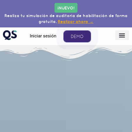
¡NUEVO!
Realiza tu simulación de auditoría de habilitación de forma
gratuita.
Realizar ahora →
Iniciar sesión
DEMO