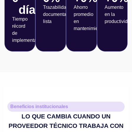
días
Trazabilidad
Ahorro
Aumento
documental
promedio
en la
Tiempo
lista
en
productivida
récord
mantenimientos
de
implementación
Beneficios institucionales
LO QUE CAMBIA CUANDO UN
PROVEEDOR TÉCNICO TRABAJA CON