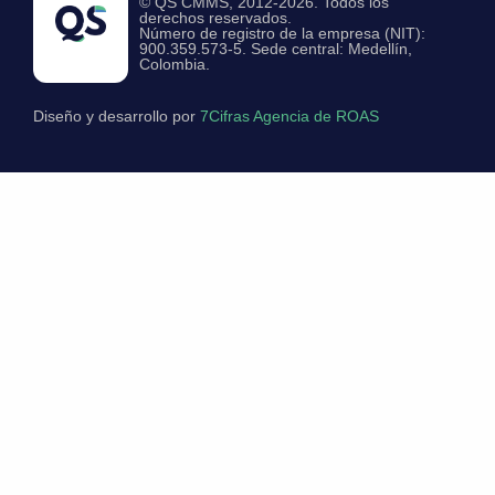
© QS CMMS, 2012-2026. Todos los
derechos reservados.
Número de registro de la empresa (NIT):
900.359.573-5. Sede central: Medellín,
Colombia.
Diseño y desarrollo por
7Cifras Agencia de ROAS