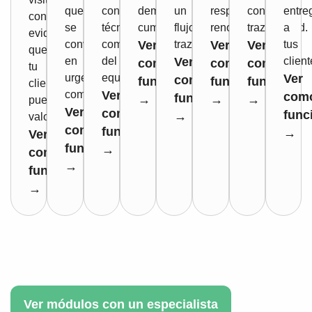
que
contexto
demuestra
un
respaldan
con
entre
con
se
técnico
cumplimiento.
flujo
renovaciones.
trazabilidad.
a
evidencia
convierta
completo
Ver
trazable.
Ver
Ver
tus
que
en
del
Ver
client
como
como
como
tu
urgencia
equipo.
Ver
como
funciona
funciona
funciona
cliente
comercial.
Ver
com
funciona
→
→
→
puede
Ver
como
func
→
valorar.
como
funciona
→
Ver
funciona
→
como
→
funciona
→
Ver módulos con un especialista