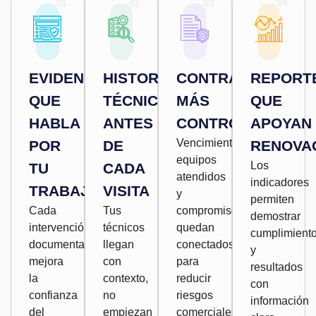
01
02
03
04
EVIDENCIA
HISTORIAL
CONTRATOS
REPORT
QUE
TÉCNICO
MÁS
QUE
HABLA
ANTES
CONTROLADOS
APOYAN
Vencimientos,
POR
DE
RENOVA
equipos
Los
TU
CADA
atendidos
indicadores
TRABAJO
VISITA
y
permiten
Cada
Tus
compromisos
demostrar
intervención
técnicos
quedan
cumplimient
documentada
llegan
conectados
y
mejora
con
para
resultados
la
contexto,
reducir
con
confianza
no
riesgos
información
del
empiezan
comerciales.