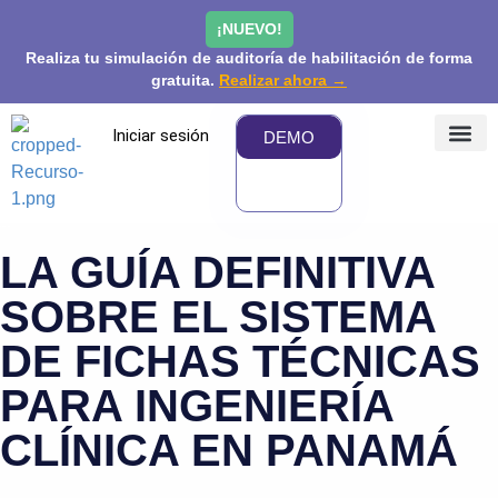
¡NUEVO!
Realiza tu simulación de auditoría de habilitación de forma
gratuita.
Realizar ahora →
Iniciar sesión
DEMO
¿QUÉ 
PRECIOS Y
COMUNIDAD
LA GUÍA DEFINITIVA
SOBRE EL SISTEMA
DE FICHAS TÉCNICAS
PARA INGENIERÍA
CLÍNICA EN PANAMÁ