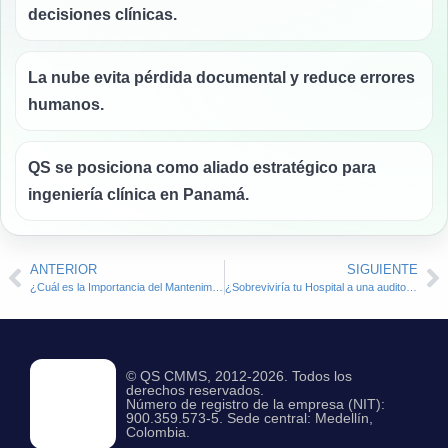
decisiones clínicas.
La nube evita pérdida documental y reduce errores
humanos.
QS se posiciona como aliado estratégico para
ingeniería clínica en Panamá.
ANTERIOR
SIGUIENTE
¿Cuál es la Importancia del Mantenimiento en Equipos Biomédicos Hospitalarios?
¿Sobreviviría tu Hospital a una auditoría? Evalúa tu estándar de equipos Biomédicos
© QS CMMS, 2012-2026. Todos los
derechos reservados.
Número de registro de la empresa (NIT):
900.359.573-5. Sede central: Medellín,
Colombia.