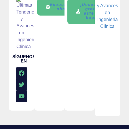
Escucharlo
¡Descarga
ahora
gratis
este E-
book!
SÍGUENOS
EN