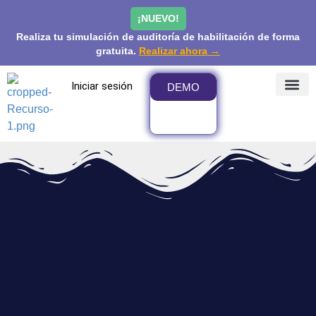
¡NUEVO!
Realiza tu simulación de auditoría de habilitación de forma
gratuita.
Realizar ahora →
Iniciar sesión
DEMO
¿QUÉ 
PRECIOS Y
COMUNIDAD