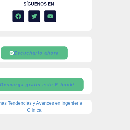
SÍGUENOS EN
Escucharlo ahora
¡Descarga gratis este E-book!