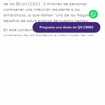
de los EE.UU (CDC) , 2 millones de personas
contraerán una infección resistente a los
antibióticos, lo que llaman “uno de los mayores
desafíos de salud pública de nuestro tiempo”.
Programa una demo de QS CMMS
En este contexto, ¿qué pasaría si miramos el
problema de las bacterias e infecciones de una
manera completamente diferente?
En esta charla fascinante, el microbiólogo Ethan
Mann explica cómo los tiburones inspiraron una
solución para salvar vidas a través del rediseño de
las superficies de los dispositivos médicos.