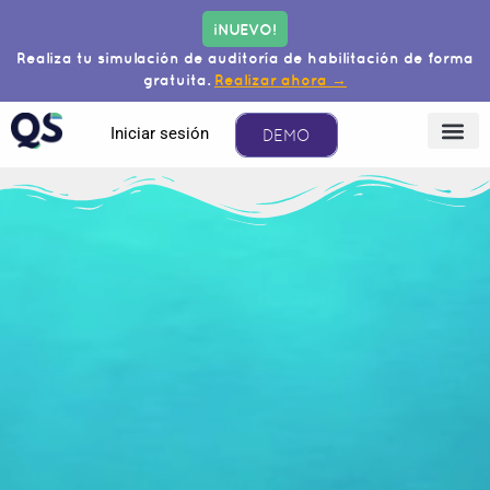
¡NUEVO!
Realiza tu simulación de auditoría de habilitación de forma
gratuita.
Realizar ahora →
Iniciar sesión
DEMO