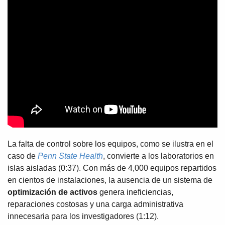
La falta de control sobre los equipos, como se ilustra en el
caso de
Penn State Health
, convierte a los laboratorios en
islas aisladas (0:37). Con más de 4,000 equipos repartidos
en cientos de instalaciones, la ausencia de un sistema de
optimización de activos
genera ineficiencias,
reparaciones costosas y una carga administrativa
innecesaria para los investigadores (1:12).