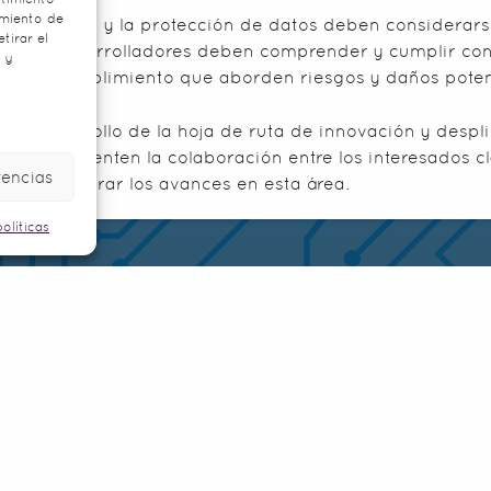
amiento de
a privacidad y la protección de datos deben considerars
tirar el
A. Los desarrolladores deben comprender y cumplir con
 y
s de cumplimiento que aborden riesgos y daños poten
e el desarrollo de la hoja de ruta de innovación y despli
s que fomenten la colaboración entre los interesados cla
rencias
 para acelerar los avances en esta área.
olíticas