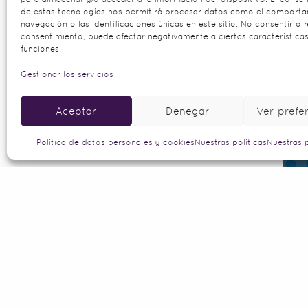
de estas tecnologías nos permitirá procesar datos como el comport
Privacidad y Protección de Datos
: L
navegación o las identificaciones únicas en este sitio. No consentir o re
implementación de los sistemas de I
consentimiento, puede afectar negativamente a ciertas características
aplicables, implementando programa
funciones.
Gestionar los servicios
Compromiso y Colaboración
: Durant
plataformas accesibles e informativa
Aceptar
Denegar
Ver prefe
supervisión de la regulación de la IA
Política de datos personales y cookies
Nuestras políticas
Nuestras p