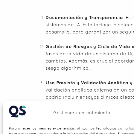
Documentación y Transparencia
: Es
sistemas de IA. Esto incluye la selec
desarrollo, para garantizar un segu
Gestión de Riesgos y Ciclo de Vida d
fases de la vida de un sistema de IA,
cambios. Además, es crucial abordar
sesgo algorítmico.
Uso Previsto y Validación Analítica y 
validación analítica externa en un c
podría incluir ensayos clínicos ale
Calidad de los Datos
: Los desarroll
Gestionar consentimiento
el desarrollo de sistemas de IA que
lanzamiento para evitar amplificar 
Para ofrecer las mejores experiencias, utilizamos tecnologías como la
para almacenar y/o acceder a la información del dispositivo. El conse