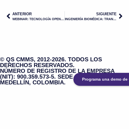
ANTERIOR
SIGUIENTE
WEBINAR: TECNOLOGÍA OPEN SOURCE IMPULSA LA INDUSTRIA 4.0 EN SALUD
INGENIERÍA BIOMÉDICA: TRANSFORMAR CÁNCER DE PULMÓN EN CRÓNICO
© QS CMMS, 2012-2026. TODOS LOS
DERECHOS RESERVADOS.
NÚMERO DE REGISTRO DE LA EMPRESA
(NIT): 900.359.573-5. SEDE CENTRAL:
Programa una demo d
MEDELLÍN, COLOMBIA.
Diseño y desarrollo por
7Cifras Agencia de ROAS