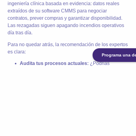
ingeniería clínica basada en evidencia: datos reales
extraídos de su software CMMS para negociar
contratos, prever compras y garantizar disponibilidad.
Las rezagadas siguen apagando incendios operativos
día tras día.
Para no quedar atrás, la recomendación de los expertos
es clara:
Programa una 
Audita tus procesos actuales:
¿Podrías
responder hoy mismo a una auditoría de
trazabilidad de hace 6 meses?
Digitaliza tu operación:
Elimina el papel y
centraliza la información.
Capacítate en comunidad:
Comparte
experiencias con colegas de otros países que
enfrentan los mismos retos regulatorios.
El aislamiento es el mayor riesgo para el ingeniero
moderno. Por eso, hemos creado un espacio